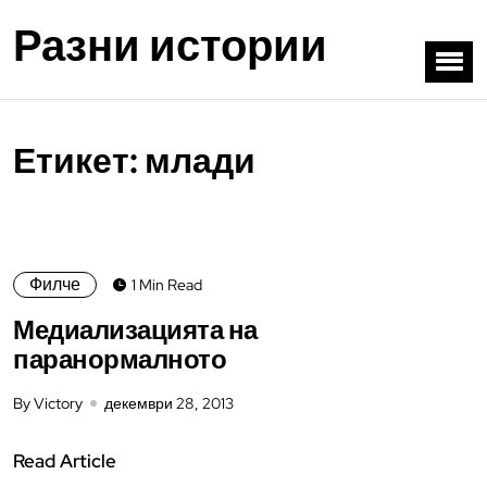
Разни истории
Етикет:
млади
Филче
1 Min Read
Медиализацията на
паранормалното
By Victory
декември 28, 2013
Read Article