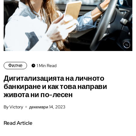
Филче
1 Min Read
Дигитализацията на личното
банкиране и как това направи
живота ни по-лесен
By Victory
декември 14, 2023
Read Article