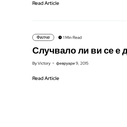
Read Article
Филче
1 Min Read
Случвало ли ви се е 
By Victory
февруари 9, 2015
Read Article