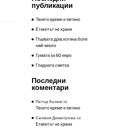
публикации
Твоето време е евтино
Етикетът не храни
Първата драскотина боли
най-много
Гумата за 60 евро
Гладната сметка
Последни
коментари
за
Петър Колев
Твоето време е евтино
за
Силвия Димитрова
Етикетът не храни