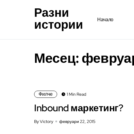
Разни
истории
Начало
Месец:
февруа
Филче
1 Min Read
Inbound маркетинг?
By Victory
февруари 22, 2015