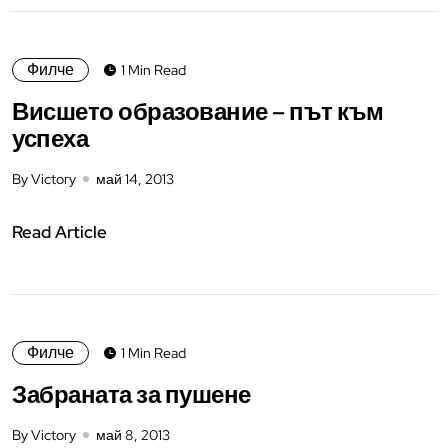
Филче
1 Min Read
Висшето образование – път към
успеха
By Victory
май 14, 2013
Read Article
Филче
1 Min Read
Забраната за пушене
By Victory
май 8, 2013