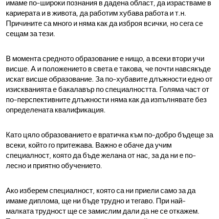
имаме по-широки познания в дадена област, да израстваме в
кариерата и в живота, да работим хубава работа и т.н.
Причините са много и няма как да изброя всички, но сега се
сещам за тези.
В момента средното образование е нищо, а всеки втори учи
висше. А и положението в света е такова, че почти навсякъде
искат висше образование. За по-хубавите длъжности едно от
изискванията е бакалавър по специалността. Голяма част от
по-перспективните длъжности няма как да изпълнявате без
определената квалификация.
Като цяло образованието е вратичка към по-добро бъдеще за
всеки, който го притежава. Важно е обаче да учим
специалност, която да бъде желана от нас, за да ни е по-
лесно и приятно обучението.
Ако изберем специалност, която са ни приели само за да
имаме диплома, ще ни бъде трудно и тегаво. При най-
малката трудност ще се замислим дали да не се откажем.