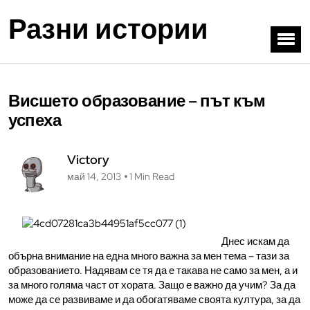
Разни истории
Висшето образование – път към
успеха
Victory
май 14, 2013
1 Min Read
Днес искам да
обърна внимание на една много важна за мен тема – тази за
образованието. Надявам се тя да е такава не само за мен, а и
за много голяма част от хората. Защо е важно да учим? За да
може да се развиваме и да обогатяваме своята култура, за да