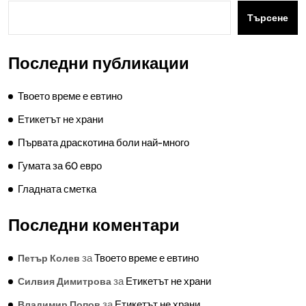
Търсене
Последни публикации
Твоето време е евтино
Етикетът не храни
Първата драскотина боли най-много
Гумата за 60 евро
Гладната сметка
Последни коментари
за
Твоето време е евтино
Петър Колев
за
Етикетът не храни
Силвия Димитрова
за
Етикетът не храни
Владимир Попов