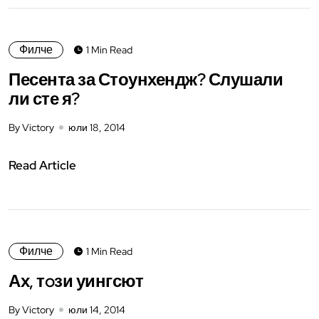
Филче
1 Min Read
Песента за Стоунхендж? Слушали
ли сте я?
By Victory
юли 18, 2014
Read Article
Филче
1 Min Read
Ах, тoзи уингсют
By Victory
юли 14, 2014