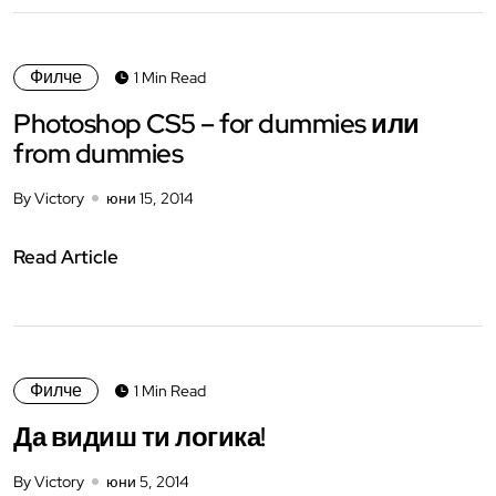
Филче
1 Min Read
Photoshop CS5 – for dummies или
from dummies
By Victory
юни 15, 2014
Read Article
Филче
1 Min Read
Да видиш ти логика!
By Victory
юни 5, 2014