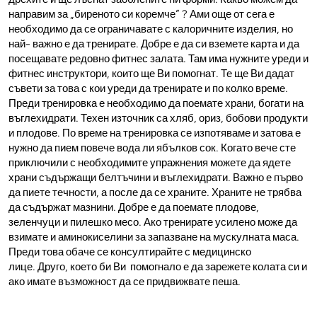
направим за „биреното си коремче” ? Ами още от сега е
необходимо да се ограничавате с калоричните изделия, но
най- важно е да тренирате. Добре е да си вземете карта и да
посещавате редовно фитнес залата. Там има нужните уреди и
фитнес инструктори, които ще Ви помогнат. Те ще Ви дадат
съвети за това с кои уреди да тренирате и по колко време.
Преди тренировка е необходимо да поемате храни, богати на
въглехидрати. Техен източник са хляб, ориз, бобови продукти
и плодове. По време на тренировка се изпотяваме и затова е
нужно да пием повече вода ли ябълков сок. Когато вече сте
приключили с необходимите упражнения можете да ядете
храни съдържащи белтъчини и въглехидрати. Важно е първо
да пиете течности, а после да се храните. Храните не трябва
да съдържат мазнини. Добре е да поемате плодове,
зеленчуци и пилешко месо. Ако тренирате усилено може да
взимате и аминокиселини за запазване на мускулната маса.
Преди това обаче се консултирайте с медицинско
лице. Друго, което би Ви помогнало е да зарежете колата си и
ако имате възможност да се придвижвате пеша.