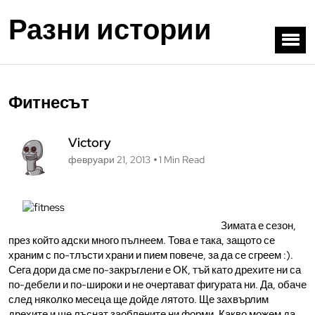
Разни истории
Фитнесът
Victory
февруари 21, 2013
1 Min Read
Зимата е сезон,
през който адски много пълнеем. Това е така, защото се
храним с по-тлъсти храни и пием повече, за да се сгреем :).
Сега дори да сме по-закръглени е ОК, тъй като дрехите ни са
по-дебели и по-широки и не очертават фигурата ни. Да, обаче
след няколко месеца ще дойде лятото. Ще захвърлим
дрехите и ще лъснат заоблените ни форми. Какво можем да