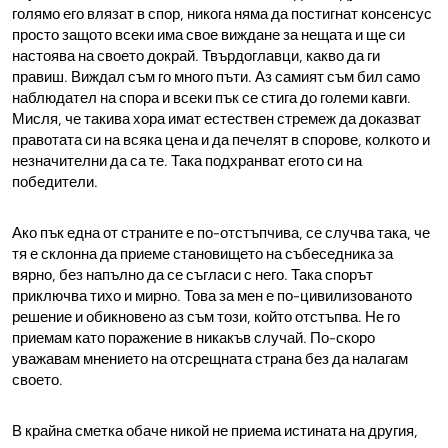
голямо его влязат в спор, никога няма да постигнат консенсус
просто защото всеки има свое виждане за нещата и ще си
настоява на своето докрай. Твърдоглавци, какво да ги
правиш. Виждал съм го много пъти. Аз самият съм бил само
наблюдател на спора и всеки пък се стига до големи кавги.
Мисля, че такива хора имат естествен стремеж да доказват
правотата си на всяка цена и да печелят в спорове, колкото и
незначителни да са те. Така подхранват егото си на
победители.
Ако пък една от страните е по-отстъпчива, се случва така, че
тя е склонна да приеме становището на събеседника за
вярно, без напълно да се съгласи с него. Така спорът
приключва тихо и мирно. Това за мен е по-цивилизованото
решение и обикновено аз съм този, който отстъпва. Не го
приемам като поражение в никакъв случай. По-скоро
уважавам мнението на отсрещната страна без да налагам
своето.
В крайна сметка обаче никой не приема истината на другия,