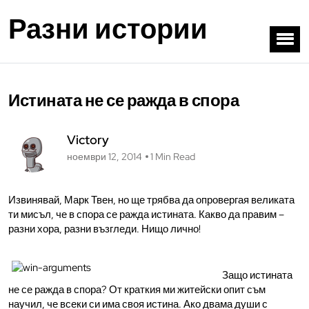
Разни истории
Истината не се ражда в спора
Victory
ноември 12, 2014
1 Min Read
Извинявай, Марк Твен, но ще трябва да опровергая великата
ти мисъл, че в спора се ражда истината. Какво да правим –
разни хора, разни възгледи. Нищо лично!
Защо истината
не се ражда в спора? От краткия ми житейски опит съм
научил, че всеки си има своя истина. Ако двама души с