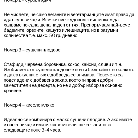
Номер 2 – сурови ядки
Не мислете, че само веганите и вегетарианците имат право да
ядат сурови ядки. Всички ние с удоволствие можем да
хапваме по една шепа на ден от тях. Препоръчвам най-вече
бадемите, орехите, кашуто и лешниците, но в разумни
количества т.е. макс. 50 гр. дневно.
Номер 3 – сушени плодове
Стафиди, червена боровинка, кокос, кайсии, сливи и т.н.
Изобилието от сушени плодове е почти безкрайно, но колкото
и да са вкусни, с тях е добре да се внимава. Повечето са
подсладени с добавена захар, което ги прави добри
заместители на десерта, но не и добър избор за основно
хранене.
Номер 4 – кисело мляко
Идеално се комбинира с малко сушени плодове. А ако имате
и овесени ядки или някакво мюсли, ще се засити за
следващите поне 3-4 часа.