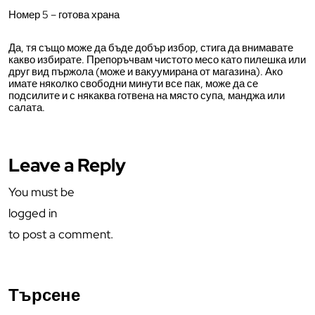
Номер 5 – готова храна
Да, тя също може да бъде добър избор, стига да внимавате
какво избирате. Препоръчвам чистото месо като пилешка или
друг вид пържола (може и вакуумирана от магазина). Ако
имате няколко свободни минути все пак, може да се
подсилите и с някаква готвена на място супа, манджа или
салата.
Leave a Reply
You must be
logged in
to post a comment.
Търсене