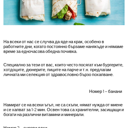
На всеки от нас се случва да яде на крак, особено в
работните дни, когато постоянно бързаме нанякъде и нямаме
време за едночасова обедна почивка.
Специално за тези от вас, които често посягат към бургерите,
хотдоците, дюнерите, пиците на парче и т.н. предлагам
личната ми селекция от здравословно бързо похапване.
Номер 1 – банани
Намират се на всеки ъгъл, не са скъпи, нямат нужда от миене
и се хапват за 1-2 мин. Освен това са хранителни, засищащи и
богати на различни витамини и минерали.