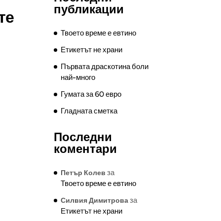
публикации
те
Твоето време е евтино
Етикетът не храни
Първата драскотина боли
най-много
Гумата за 60 евро
Гладната сметка
Последни
коментари
за
Петър Колев
Твоето време е евтино
за
Силвия Димитрова
Етикетът не храни