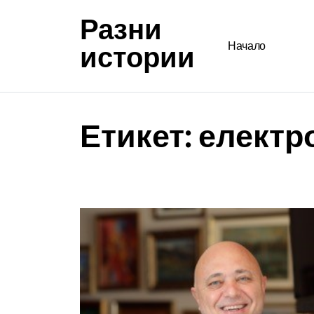
Разни
истории
Начало
Етикет:
електр