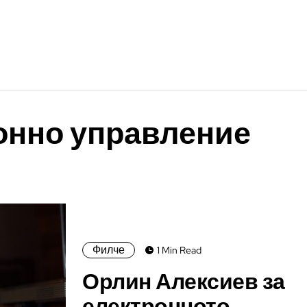
онно управление
Филче
1 Min Read
Орлин Алексиев за
електронното