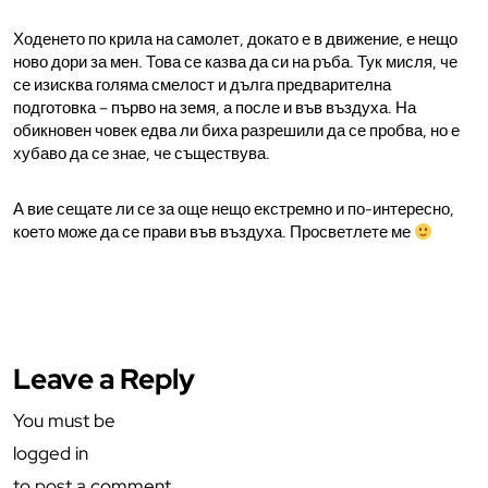
Ходенето по крила на самолет, докато е в движение, е нещо
ново дори за мен. Това се казва да си на ръба. Тук мисля, че
се изисква голяма смелост и дълга предварителна
подготовка – първо на земя, а после и във въздуха. На
обикновен човек едва ли биха разрешили да се пробва, но е
хубаво да се знае, че съществува.
А вие сещате ли се за още нещо екстремно и по-интересно,
което може да се прави във въздуха. Просветлете ме
Leave a Reply
You must be
logged in
to post a comment.