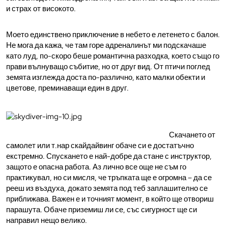
и страх от високото.
Моето единствено приключение в небето е летенето с балон.
Не мога да кажа, че там горе адреналинът ми подскачаше
като луд, по-скоро беше романтична разходка, което също го
прави вълнуващо събитие, но от друг вид. От птичи поглед
земята изглежда доста по-различно, като малки обекти и
цветове, преминаващи един в друг.
Скачането от
самолет или т.нар скайдайвинг обаче си е достатъчно
екстремно. Спускането е най-добре да стане с инструктор,
защото е опасна работа. Аз лично все още не съм го
практикувал, но си мисля, че тръпката ще е огромна – да се
рееш из въздуха, докато земята под теб заплашително се
приближава. Важен е и точният момент, в който ще отвориш
парашута. Обаче приземиш ли се, със сигурност ще си
направил нещо велико.