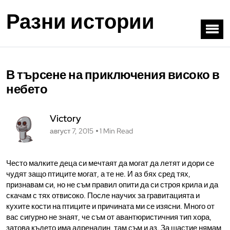
Разни истории
В търсене на приключения високо в
небето
Victory
август 7, 2015
1 Min Read
Често малките деца си мечтаят да могат да летят и дори се
чудят защо птиците могат, а те не. И аз бях сред тях,
признавам си, но не съм правил опити да си строя крила и да
скачам с тях отвисоко. После научих за гравитацията и
кухите кости на птиците и причината ми се изясни. Много от
вас сигурно не знаят, че съм от авантюристичния тип хора,
затова където има адреналин, там съм и аз. За щастие нямам