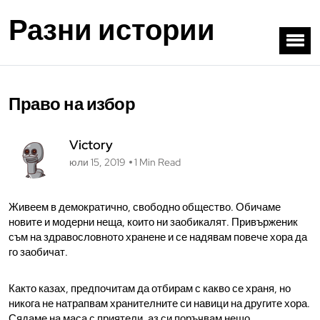
Разни истории
Право на избор
Victory
юли 15, 2019
1 Min Read
Живеем в демократично, свободно общество. Обичаме
новите и модерни неща, които ни заобикалят. Привърженик
съм на здравословното хранене и се надявам повече хора да
го заобичат.
Както казах, предпочитам да отбирам с какво се храня, но
никога не натрапвам хранителните си навици на другите хора.
Сядаме на маса с приятели, аз си поръчвам нещо