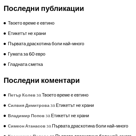
Последни публикации
Твоето време е евтино
Етикетът не храни
Първата драскотина боли най-много
Гумата за 60 евро
Гладната сметка
Последни коментари
за
Твоето време е евтино
Петър Колев
за
Етикетът не храни
Силвия Димитрова
за
Етикетът не храни
Владимир Попов
за
Първата драскотина боли най-много
Симеон Атанасов