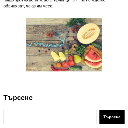
нищо против вегани, вегетарианци т.н. , но не и да ме
обвиняват, че аз ям месо.
Търсене
Търсене