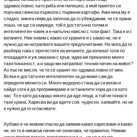
здравословно, като риба или пилешко, а мой приятел си
поръчва свинска пържола с пържени картофи. Ами нека му е
сладко, никога няма да започна да го убеждавам, че се храни
лошо, че ще си навреди, той е достатъчно голям и
интелигентен човек и е напълно наясно с този факт. Така е и с
веганите. Ние знаем с какво се храните и с какво не, не е
нужно да ни натрапвате вашите предпочитания. Не мога да го
разбера това с протестите на веганите, да излизат голи по
площадите и уж омазани с кръв, идва ми прекалено много
тази показност, а и защо ми натрапват техния начин на живот?
Аз пък не мисля, че те се хранят по-здравословно от мен.
Всеки е достатъчно интелигентен за да може сам да
определя менюто си. Много модерно стана да си веган и
хайде сега и да програмираме и останалите хора да са като
нас. То е като да караш някого да яде леща, а той не понася
тази храна. Харесва ви да ядете соя, чудесно, хапвайте, но не
е нужно да го огласявате.
Хубаво е че можем гласно да заявим какво харесваме и какво
не, но то в никакъв начин не означава, че правилно. Нямам