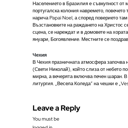
Населението в Бразилия е съвкупност от м
португалска колония навремето, повечето
нарича Papai Noel, а според поверието там
Възстановките на раждането на Христос се
сцена, се нареждат и в домовете на хорат
януари, Богоявление. Местните се поздравяв
Чехия
В Чехия празничната атмосфера започва на
(Свети Николай), който слиза от небето по
мирна, а вечерята включва печен шаран. 
литургия. „Весела Коледа“ на чешки е „Ve
Leave a Reply
You must be
logged in