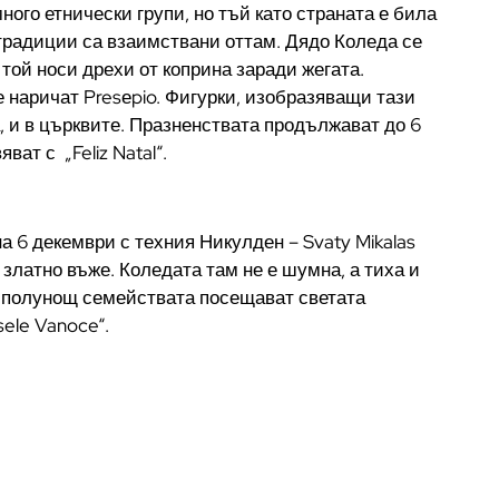
ного етнически групи, но тъй като страната е била
 традиции са взаимствани оттам. Дядо Коледа се
 той носи дрехи от коприна заради жегата.
 наричат Presеpio. Фигурки, изобразяващи тази
а, и в църквите. Празненствата продължават до 6
ат с „Feliz Natal“.
 6 декември с техния Никулден – Svaty Mikalas
 златно въже. Коледата там не е шумна, а тиха и
В полунощ семействата посещават светата
sele Vanoce“.