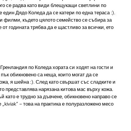
го се радва като види блещукащи светлини по
 един Дядо Коледа да се катери по една тераса :).
ки филми, където цялото семейство се събира за
 от годината трябва да е щастливо за всички, ето
 Гренландия по Коледа хората си ходят на гости и
пък обикновено са неща, които могат да се
ожа, я шейна :). След като свършат със сладките и
йто представлява нарязана китова мас върху кожа.
й като е трудно за дъвчене, обикновено направо се
 „kiviak“ – това на практика е полуразложено месо