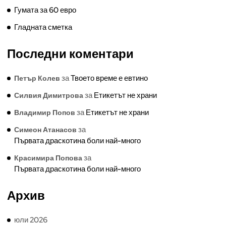
Гумата за 60 евро
Гладната сметка
Последни коментари
за
Твоето време е евтино
Петър Колев
за
Етикетът не храни
Силвия Димитрова
за
Етикетът не храни
Владимир Попов
за
Симеон Атанасов
Първата драскотина боли най-много
за
Красимира Попова
Първата драскотина боли най-много
Архив
юли 2026