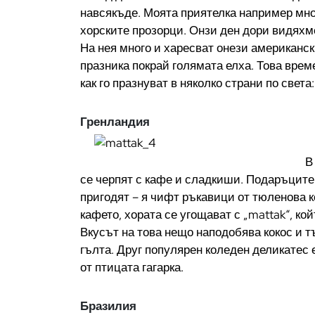
навсякъде. Моята приятелка например мно
хорските прозорци. Онзи ден дори видяхме
На нея много и харесват онези американс
празника покрай голямата елха. Това време
как го празнуват в няколко страни по света:
Гренландия
В
се черпят с кафе и сладкиши. Подаръците 
пригодят – я чифт ръкавици от тюленова к
кафето, хората се угощават с „mattak“, ко
Вкусът на това нещо наподобява кокос и тъ
гълта. Друг популярен коледен деликатес е
от птицата гагарка.
Бразилия