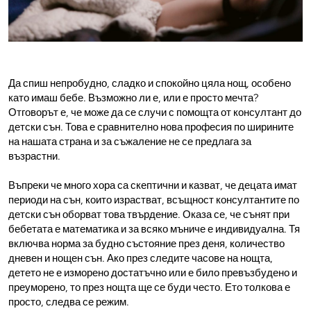
Да спиш непробудно, сладко и спокойно цяла нощ, особено
като имаш бебе. Възможно ли е, или е просто мечта?
Отговорът е, че може да се случи с помощта от консултант до
детски сън. Това е сравнително нова професия по ширините
на нашата страна и за съжаление не се предлага за
възрастни.
Въпреки че много хора са скептични и казват, че децата имат
периоди на сън, които израстват, всъщност консултантите по
детски сън оборват това твърдение. Оказа се, че сънят при
бебетата е математика и за всяко мъниче е индивидуална. Тя
включва норма за будно състояние през деня, количество
дневен и нощен сън. Ако през следите часове на нощта,
детето не е изморено достатъчно или е било превъзбудено и
преуморено, то през нощта ще се буди често. Ето толкова е
просто, следва се режим.