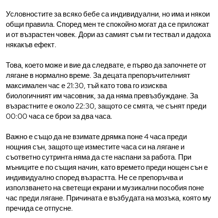
Условностите за всяко бебе са индивидуални, но има и някои
общи правила. Според мен те спокойно могат да се приложат
и от възрастен човек. Дори аз самият съм ги тествал и дадоха
някакъв ефект.
Това, което може и вие да следвате, е първо да започнете от
лягане в нормално време. За децата препоръчителният
максимален час е 21:30, тъй като това го изисква
биологичният им часовник, за да няма превъзбуждане. За
възрастните е около 22:30, защото се смята, че сънят преди
00:00 часа се брои за два часа.
Важно е също да не взимате дрямка поне 4 часа преди
нощния сън, защото ще изместите часа си на лягане и
съответно сутринта няма да сте наспани за работа. При
мъниците е по същия начин, като времето преди нощен сън е
индивидуално според възрастта. Не се препоръчва и
използването на светещи екрани и музикални пособия поне
час преди лягане. Причината е възбудата на мозъка, която му
пречида се отпусне.