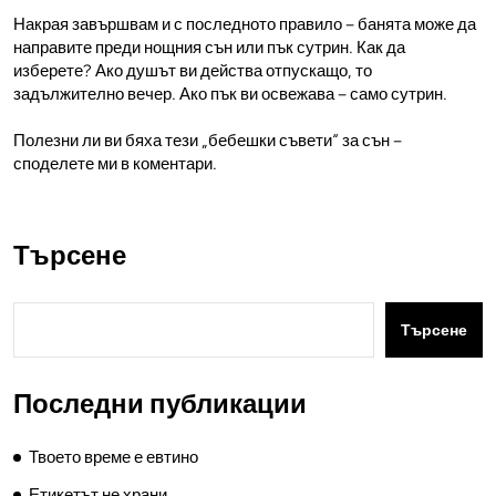
Накрая завършвам и с последното правило – банята може да
направите преди нощния сън или пък сутрин. Как да
изберете? Ако душът ви действа отпускащо, то
задължително вечер. Ако пък ви освежава – само сутрин.
Полезни ли ви бяха тези „бебешки съвети“ за сън –
споделете ми в коментари.
Търсене
Търсене
Последни публикации
Твоето време е евтино
Етикетът не храни