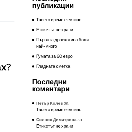
публикации
Твоето време е евтино
Етикетът не храни
Първата драскотина боли
най-много
Гумата за 60 евро
ах?
Гладната сметка
Последни
коментари
за
Петър Колев
Твоето време е евтино
за
Силвия Димитрова
Етикетът не храни