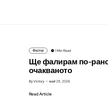
Филче
1 Min Read
Ще фалирам по-рано
очакваното
By Victory
май 29, 2026
Read Article