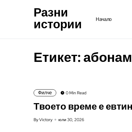
Разни
истории
Начало
Етикет:
абонам
Филче
0 Min Read
Твоето време е евти
By Victory
юли 30, 2026