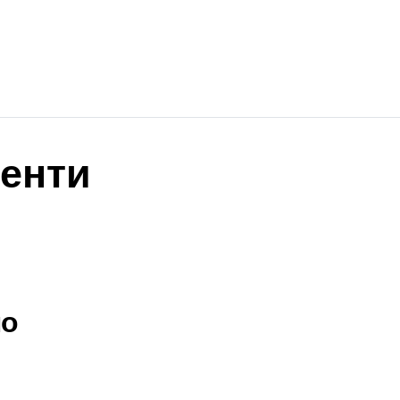
енти
но