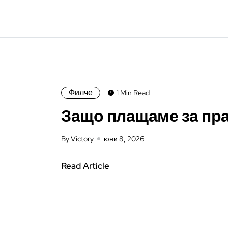
Филче
1 Min Read
Защо плащаме за пр
By Victory
юни 8, 2026
Read Article