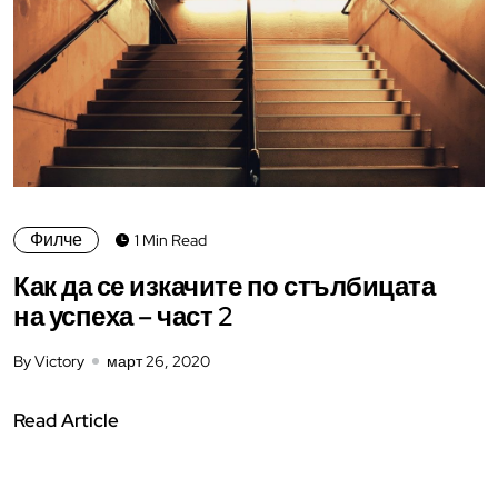
Филче
1 Min Read
Как да се изкачите по стълбицата
на успеха – част 2
By Victory
март 26, 2020
Read Article