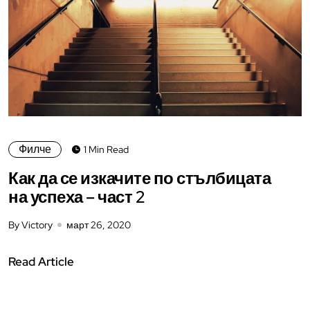
Филче
1 Min Read
Как да се изкачите по стълбицата
на успеха – част 2
By Victory
март 26, 2020
Read Article