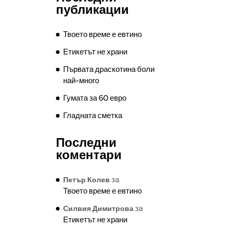
публикации
Твоето време е евтино
Етикетът не храни
Първата драскотина боли
най-много
Гумата за 60 евро
Гладната сметка
Последни
коментари
за
Петър Колев
Твоето време е евтино
за
Силвия Димитрова
Етикетът не храни