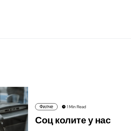
Филче
1 Min Read
Соц колите у нас