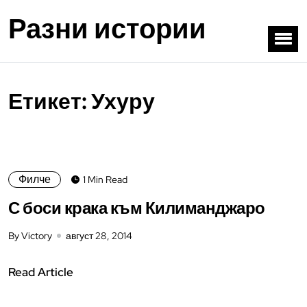
Разни истории
Етикет:
Ухуру
Филче
1 Min Read
С боси крака към Килиманджаро
By Victory
август 28, 2014
Read Article