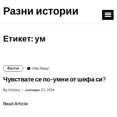
Разни истории
Етикет:
ум
Филче
1 Min Read
Чувствате се по-умни от шефа си?
By Victory
ноември 23, 2014
Read Article