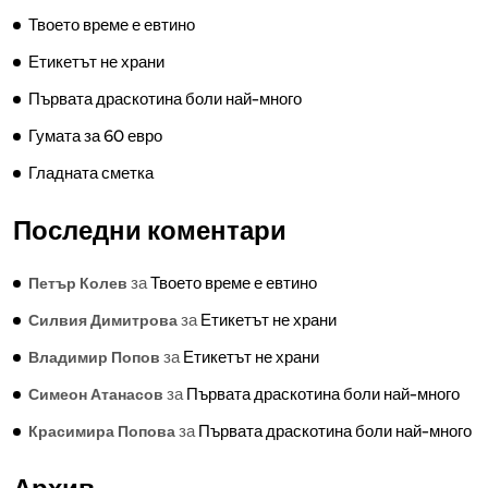
Твоето време е евтино
Етикетът не храни
Първата драскотина боли най-много
Гумата за 60 евро
Гладната сметка
Последни коментари
за
Твоето време е евтино
Петър Колев
за
Етикетът не храни
Силвия Димитрова
за
Етикетът не храни
Владимир Попов
за
Първата драскотина боли най-много
Симеон Атанасов
за
Първата драскотина боли най-много
Красимира Попова