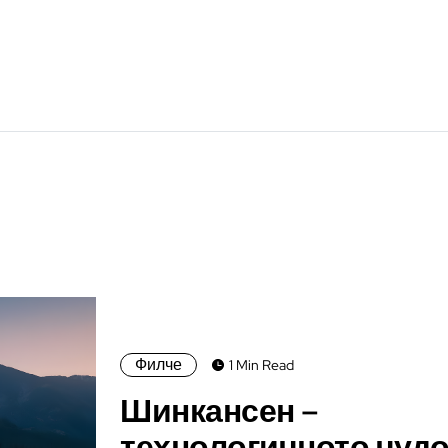
я
Филче
1 Min Read
Шинкансен –
технологичното чудо