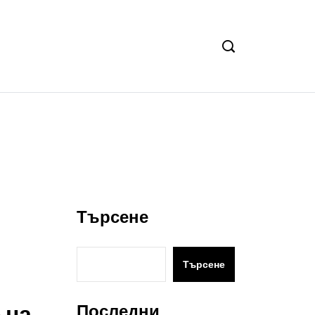
Търсене
Търсене
 на
Последни