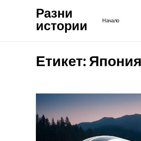
Разни
истории
Начало
Етикет:
Япони