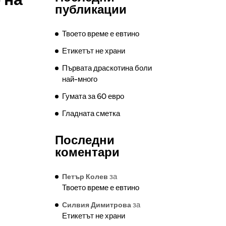
публикации
Твоето време е евтино
Етикетът не храни
Първата драскотина боли
най-много
Гумата за 60 евро
Гладната сметка
Последни
коментари
за
Петър Колев
Твоето време е евтино
за
Силвия Димитрова
Етикетът не храни