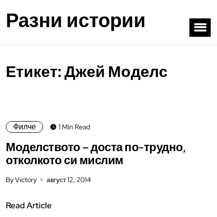
Разни истории
Етикет:
Джей Моделс
Филче
1 Min Read
Моделството – доста по-трудно,
отколкото си мислим
By Victory
август 12, 2014
Read Article