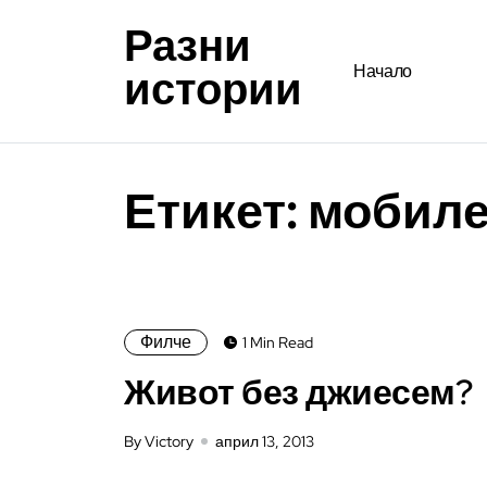
Разни
истории
Начало
Етикет:
мобиле
Филче
1 Min Read
Живот без джиесем?
By Victory
април 13, 2013