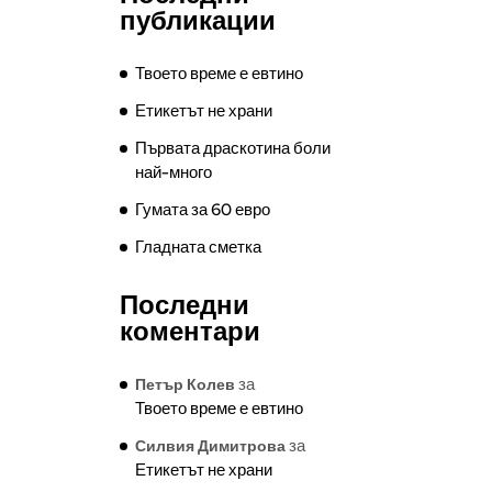
публикации
Твоето време е евтино
Етикетът не храни
Първата драскотина боли
най-много
Гумата за 60 евро
Гладната сметка
Последни
коментари
за
Петър Колев
Твоето време е евтино
за
Силвия Димитрова
Етикетът не храни