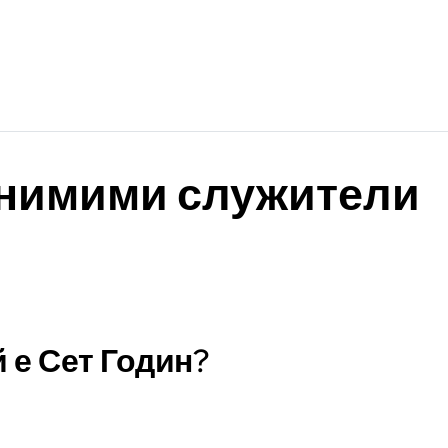
нимими служители
й е Сет Годин?