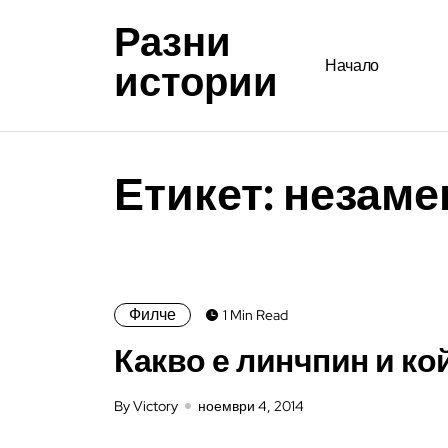
Разни
истории
Начало
Етикет:
незаме
Филче
1 Min Read
Какво е линчпин и ко
By Victory
ноември 4, 2014