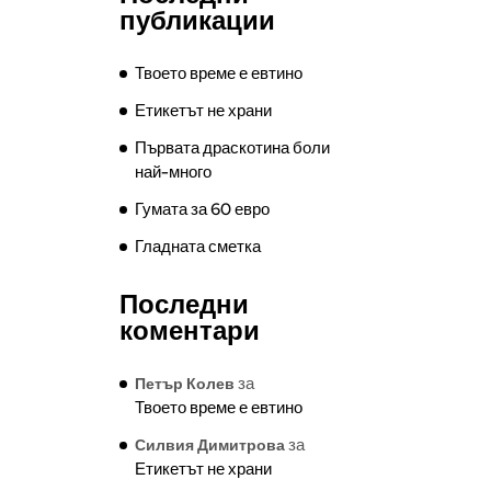
публикации
Твоето време е евтино
Етикетът не храни
Първата драскотина боли
най-много
Гумата за 60 евро
Гладната сметка
Последни
коментари
за
Петър Колев
Твоето време е евтино
за
Силвия Димитрова
Етикетът не храни