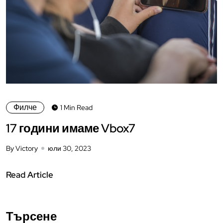
Филче
1 Min Read
17 години имаме Vbox7
By Victory
юли 30, 2023
Read Article
Търсене