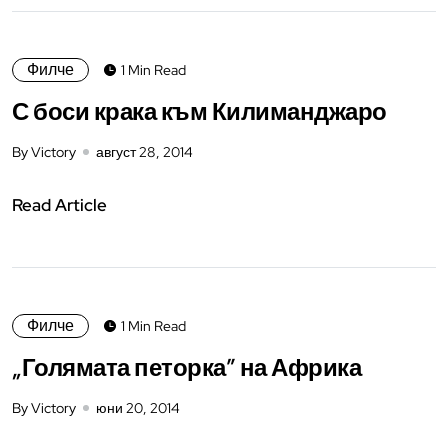
Филче
1 Min Read
С боси крака към Килиманджаро
By Victory
август 28, 2014
Read Article
Филче
1 Min Read
„Голямата петорка” на Африка
By Victory
юни 20, 2014